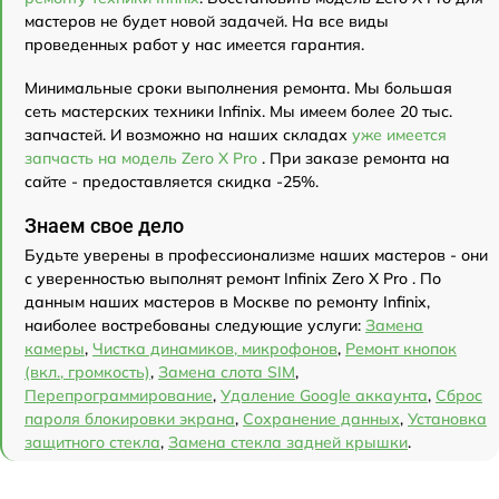
мастеров не будет новой задачей. На все виды
проведенных работ у нас имеется гарантия.
Минимальные сроки выполнения ремонта. Мы большая
сеть мастерских техники Infinix. Мы имеем более 20 тыс.
запчастей. И возможно на наших складах
уже имеется
запчасть на модель Zero X Pro
. При заказе ремонта на
сайте - предоставляется скидка -25%.
Знаем свое дело
Будьте уверены в профессионализме наших мастеров - они
с уверенностью выполнят ремонт Infinix Zero X Pro . По
данным наших мастеров в Москве по ремонту Infinix,
наиболее востребованы следующие услуги:
Замена
камеры
,
Чистка динамиков, микрофонов
,
Ремонт кнопок
(вкл., громкость)
,
Замена слота SIM
,
Перепрограммирование
,
Удаление Google аккаунта
,
Сброс
пароля блокировки экрана
,
Сохранение данных
,
Установка
защитного стекла
,
Замена стекла задней крышки
.