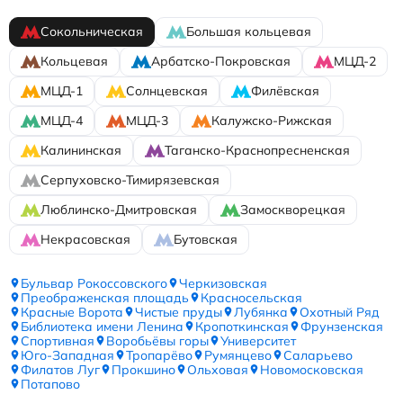
Сокольническая
Большая кольцевая
Кольцевая
Арбатско-Покровская
МЦД-2
МЦД-1
Солнцевская
Филёвская
МЦД-4
МЦД-3
Калужско-Рижская
Калининская
Таганско-Краснопресненская
Серпуховско-Тимирязевская
Люблинско-Дмитровская
Замоскворецкая
Некрасовская
Бутовская
Бульвар Рокоссовского
Черкизовская
Преображенская площадь
Красносельская
Красные Ворота
Чистые пруды
Лубянка
Охотный Ряд
Библиотека имени Ленина
Кропоткинская
Фрунзенская
Спортивная
Воробьёвы горы
Университет
Юго-Западная
Тропарёво
Румянцево
Саларьево
Филатов Луг
Прокшино
Ольховая
Новомосковская
Потапово