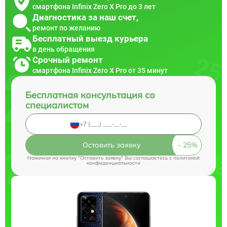
смартфона Infinix Zero X Pro до 3 лет
Диагностика за наш счет,
ремонт по желанию
Бесплатный выезд курьера
в день обращения
Срочный ремонт
смартфона Infinix Zero X Pro от 35 минут
Бесплатная консультация со
специалистом
Оставить заявку
Нажимая на кнопку "Оставить заявку" Вы соглашаетесь c
политикой
конфиденциальности