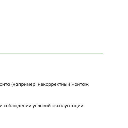
1500 р
1300 р
2000 р
2000 р
1500 р
1500 р
монта (например, некорректный монтаж
1500 р
и соблюдении условий эксплуатации.
600 р