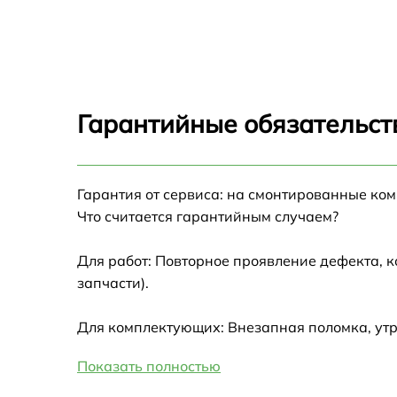
Замена стекла камеры Infinix Smart 6
Замена разъема зарядки Infinix Smart 6
Гарантийные обязательст
Замена микрофона Infinix Smart 6
Гарантия от сервиса: на смонтированные ко
Замена стекла с дисплеем Infinix Smart 6
Что считается гарантийным случаем?
Чистка динамиков, микрофонов Infinix Smar
6
Для работ: Повторное проявление дефекта, 
запчасти).
Замена стекла задней крышки Infinix Smart 
Для комплектующих: Внезапная поломка, утр
Установка защитного стекла Infinix Smart 6
Показать полностью
Сохранение данных Infinix Smart 6