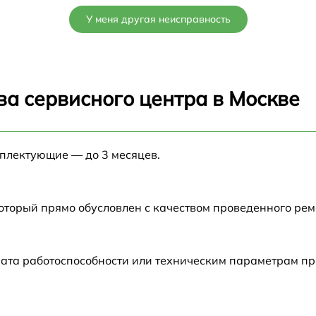
от 60 мин
У меня другая неисправность
от 60 мин
от 60 мин
ва сервисного центра в Москве
от 60 мин
мплектующие — до 3 месяцев.
от 60 мин
t
от 60 мин
который прямо обусловлен с качеством проведенного ре
6
от 60 мин
ата работоспособности или техническим параметрам пр
от 60 мин