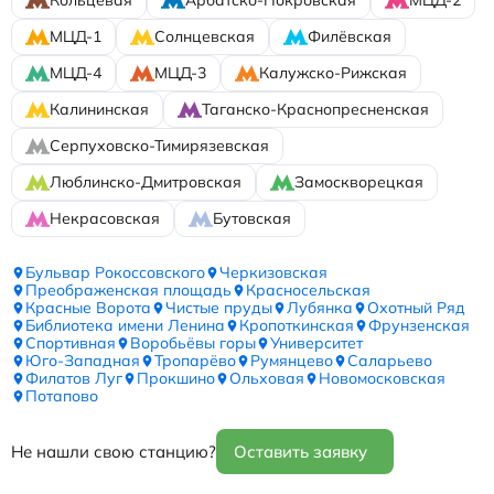
Кольцевая
Арбатско-Покровская
МЦД-2
МЦД-1
Солнцевская
Филёвская
МЦД-4
МЦД-3
Калужско-Рижская
Калининская
Таганско-Краснопресненская
Серпуховско-Тимирязевская
Люблинско-Дмитровская
Замоскворецкая
Некрасовская
Бутовская
Бульвар Рокоссовского
Черкизовская
Преображенская площадь
Красносельская
Красные Ворота
Чистые пруды
Лубянка
Охотный Ряд
Библиотека имени Ленина
Кропоткинская
Фрунзенская
Спортивная
Воробьёвы горы
Университет
Юго-Западная
Тропарёво
Румянцево
Саларьево
Филатов Луг
Прокшино
Ольховая
Новомосковская
Потапово
Не нашли свою станцию?
Оставить заявку