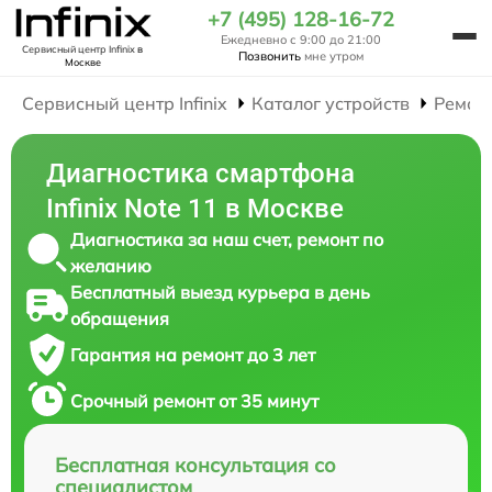
+7 (495) 128-16-72
Ежедневно с 9:00 до 21:00
Сервисный центр Infinix
в
Позвонить
мне утром
Москве
Сервисный центр Infinix
Каталог устройств
Ремон
Диагностика смартфона
Infinix Note 11 в Москве
Диагностика за наш счет, ремонт по
желанию
Бесплатный выезд курьера в день
обращения
Гарантия на ремонт до 3 лет
Срочный ремонт от 35 минут
Бесплатная консультация со
специалистом