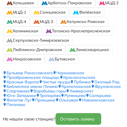
Кольцевая
Арбатско-Покровская
МЦД-2
МЦД-1
Солнцевская
Филёвская
МЦД-4
МЦД-3
Калужско-Рижская
Калининская
Таганско-Краснопресненская
Серпуховско-Тимирязевская
Люблинско-Дмитровская
Замоскворецкая
Некрасовская
Бутовская
Бульвар Рокоссовского
Черкизовская
Преображенская площадь
Красносельская
Красные Ворота
Чистые пруды
Лубянка
Охотный Ряд
Библиотека имени Ленина
Кропоткинская
Фрунзенская
Спортивная
Воробьёвы горы
Университет
Юго-Западная
Тропарёво
Румянцево
Саларьево
Филатов Луг
Прокшино
Ольховая
Новомосковская
Потапово
Не нашли свою станцию?
Оставить заявку