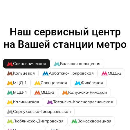
Наш сервисный центр
на Вашей станции метро
Сокольническая
Большая кольцевая
Кольцевая
Арбатско-Покровская
МЦД-2
МЦД-1
Солнцевская
Филёвская
МЦД-4
МЦД-3
Калужско-Рижская
Калининская
Таганско-Краснопресненская
Серпуховско-Тимирязевская
Люблинско-Дмитровская
Замоскворецкая