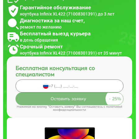
Гарантийное обслуживание
ноутбука Infinix XL422 (71008301391) до 3 лет
Диагностика за наш счет,
ремонт по желанию
Бесплатный выезд курьера
в день обращения
Срочный ремонт
ноутбука Infinix XL422 (71008301391) от 35 минут
Бесплатная консультация со
специалистом
Оставить заявку
Нажимая на кнопку "Оставить заявку" Вы соглашаетесь c
политикой
конфиденциальности