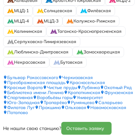
Кольцевая
Арбатско-Покровская
МЦД-2
МЦД-1
Солнцевская
Филёвская
МЦД-4
МЦД-3
Калужско-Рижская
Калининская
Таганско-Краснопресненская
Серпуховско-Тимирязевская
Люблинско-Дмитровская
Замоскворецкая
Некрасовская
Бутовская
Бульвар Рокоссовского
Черкизовская
Преображенская площадь
Красносельская
Красные Ворота
Чистые пруды
Лубянка
Охотный Ряд
Библиотека имени Ленина
Кропоткинская
Фрунзенская
Спортивная
Воробьёвы горы
Университет
Юго-Западная
Тропарёво
Румянцево
Саларьево
Филатов Луг
Прокшино
Ольховая
Новомосковская
Потапово
Не нашли свою станцию?
Оставить заявку