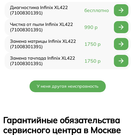
Диагностика Infinix XL422
бесплатно
(71008301391)
Чистка от пыли Infinix XL422
990 р
(71008301391)
Замена матрицы Infinix XL422
1750 р
(71008301391)
Замена тачпада Infinix XL422
1750 р
(71008301391)
У меня другая неисправность
Гарантийные обязательства
сервисного центра в Москве