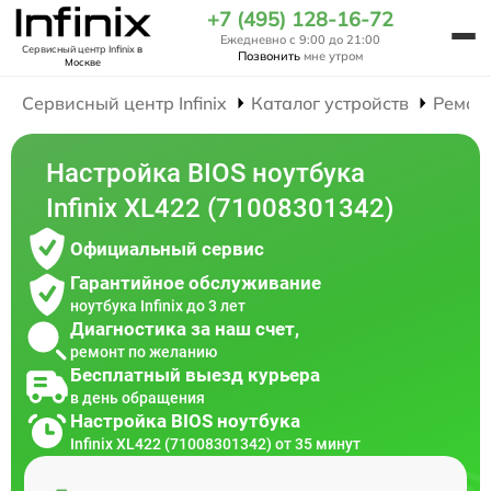
+7 (495) 128-16-72
Ежедневно с 9:00 до 21:00
Сервисный центр Infinix
в
Позвонить
мне утром
Москве
Сервисный центр Infinix
Каталог устройств
Ремон
Настройка BIOS ноутбука
Infinix XL422 (71008301342)
Официальный сервис
Гарантийное обслуживание
ноутбука Infinix до 3 лет
Диагностика за наш счет,
ремонт по желанию
Бесплатный выезд курьера
в день обращения
Настройка BIOS ноутбука
Infinix XL422 (71008301342) от 35 минут