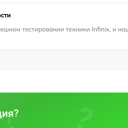
сти
шном тестировании техники Infinix, и на
ция?