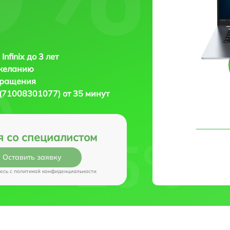
Infinix до 3 лет
 желанию
бращения
8 (71008301077) от 35 минут
я со специалистом
Оставить заявку
есь c
политикой конфиденциальности