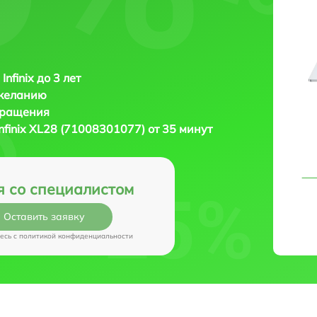
Infinix до 3 лет
 желанию
бращения
Infinix XL28 (71008301077) от 35 минут
я со специалистом
Оставить заявку
есь c
политикой конфиденциальности