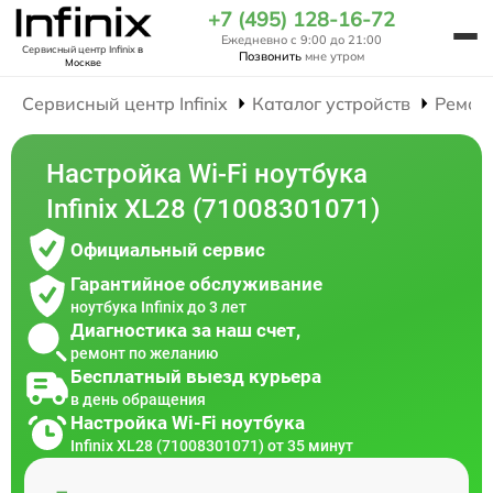
+7 (495) 128-16-72
Ежедневно с 9:00 до 21:00
Сервисный центр Infinix
в
Позвонить
мне утром
Москве
Сервисный центр Infinix
Каталог устройств
Ремон
Настройка Wi-Fi ноутбука
Infinix XL28 (71008301071)
Официальный сервис
Гарантийное обслуживание
ноутбука Infinix до 3 лет
Диагностика за наш счет,
ремонт по желанию
Бесплатный выезд курьера
в день обращения
Настройка Wi-Fi ноутбука
Infinix XL28 (71008301071) от 35 минут