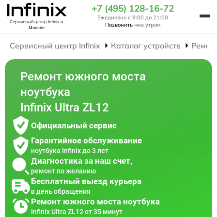
+7 (495) 128-16-72
Ежедневно с 9:00 до 21:00
Сервисный центр Infinix
в
Позвонить
мне утром
Москве
Сервисный центр Infinix
Каталог устройств
Ремон
Ремонт южного моста
ноутбука
Infinix Ultra ZL12
Официальный сервис
Гарантийное обслуживание
ноутбука Infinix до 3 лет
Диагностика за наш счет,
ремонт по желанию
Бесплатный выезд курьера
в день обращения
Ремонт южного моста ноутбука
Infinix Ultra ZL12 от 35 минут