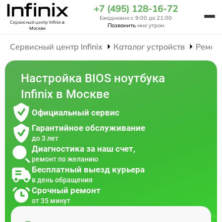
+7 (495) 128-16-72
Ежедневно с 9:00 до 21:00
Сервисный центр Infinix
в
Позвонить
мне утром
Москве
Сервисный центр Infinix
Каталог устройств
Ремон
Настройка BIOS ноутбука
Infinix в Москве
Официальный сервис
Гарантийное обслуживание
до 3 лет
Диагностика за наш счет,
ремонт по желанию
Бесплатный выезд курьера
в день обращения
Срочный ремонт
от 35 минут