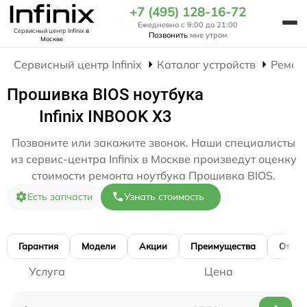
+7 (495) 128-16-72
Ежедневно с 9:00 до 21:00
Сервисный центр Infinix
в
Позвонить
мне утром
Москве
Сервисный центр Infinix
Каталог устройств
Ремон
Прошивка BIOS ноутбука
Infinix INBOOK X3
Позвоните или закажите звонок. Наши специалисты
из сервис-центра Infinix в Москве произведут оценку
стоимости ремонта ноутбука Прошивка BIOS.
Есть запчасти
Узнать стоимость
Гарантия
Модели
Акции
Преимущества
Отзы
Услуга
Цена