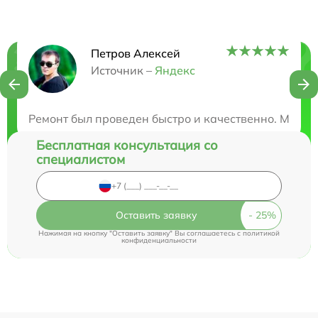
Петров Алексей
Нужна консультация?
Источник –
Яндекс
Закажите бесплатную консультацию
Ремонт был проведен быстро и качественно. Мой н
Бесплатная консультация со
специалистом
Оставить заявку
Нажимая на кнопку "Оставить заявку" Вы соглашаетесь c
политикой
конфиденциальности