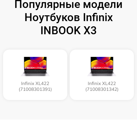
Популярные модели
Ноутбуков Infinix
INBOOK X3
Infinix XL422
Infinix XL422
(71008301391)
(71008301342)