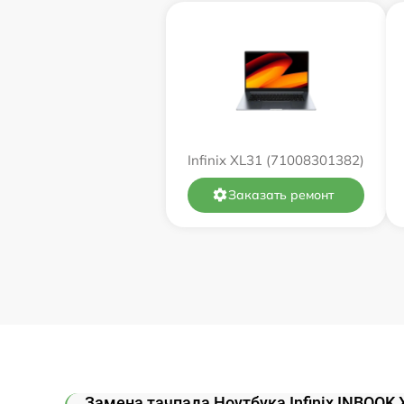
Замена процессора
Замена системы охлаждения
Замена термопасты
Infinix XL31 (71008301382)
Замена экрана
Заказать ремонт
Замена северного моста
Восстановление данных
Поиск и удаление вирусов
Замена клавиатуры
Замена тачпада Ноутбука Infinix INBOOK