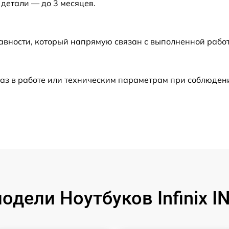
 детали — до 3 месяцев.
от 60 мин
от 60 мин
авности, который напрямую связан с выполненной рабо
от 60 мин
аз в работе или техническим параметрам при соблюден
от 60 мин
от 60 мин
от 60 мин
от 60 мин
дели Ноутбуков Infinix 
от 60 мин