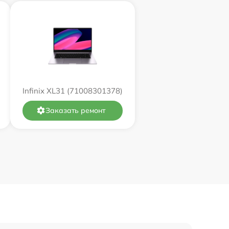
3250 р
1700 р
1200 р
Infinix XL31 (71008301378)
1990 р
Заказать ремонт
2500 р
1490 р
750 р
990 р