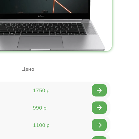
Цена
1750 р
990 р
1100 р