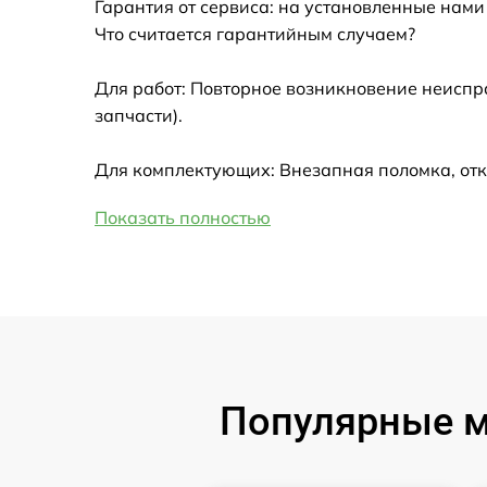
Гарантия от сервиса: на установленные нами
Замена HDMI
Что считается гарантийным случаем?
Замена крышки ноутбука
Для работ: Повторное возникновение неиспр
запчасти).
Ремонт дисковода
Для комплектующих: Внезапная поломка, отк
Замена динамиков
Показать полностью
Замена южного моста
Замена USB порта
Замена микрофона
Популярные мо
Замена оперативной памяти