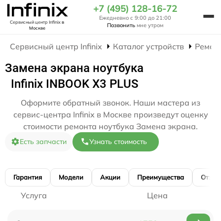
+7 (495) 128-16-72
Ежедневно с 9:00 до 21:00
Сервисный центр Infinix
в
Позвонить
мне утром
Москве
Сервисный центр Infinix
Каталог устройств
Ремон
Замена экрана ноутбука
Infinix INBOOK X3 PLUS
Оформите обратный звонок. Наши мастера из
сервис-центра Infinix в Москве произведут оценку
стоимости ремонта ноутбука Замена экрана.
Есть запчасти
Узнать стоимость
Гарантия
Модели
Акции
Преимущества
Отзы
Услуга
Цена