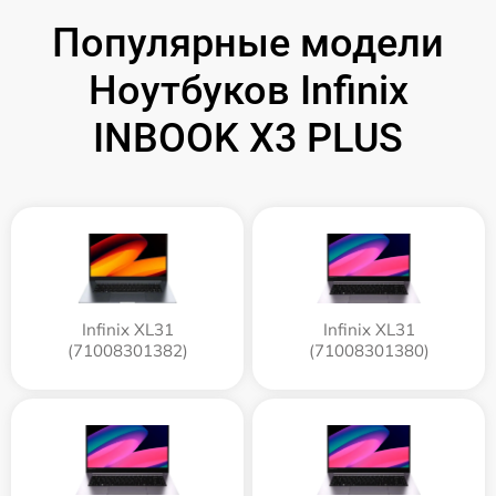
Популярные модели
Ноутбуков Infinix
INBOOK X3 PLUS
Infinix XL31
Infinix XL31
(71008301382)
(71008301380)