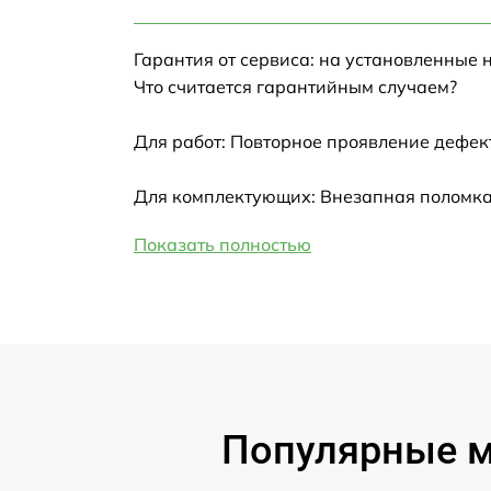
Настройка Wi-Fi
Гарантия от сервиса: на установленные 
Замена HDMI
Что считается гарантийным случаем?
Замена крышки ноутбука
Для работ: Повторное проявление дефек
Ремонт дисковода
Для комплектующих: Внезапная поломка
Показать полностью
Замена динамиков
Замена южного моста
Замена USB порта
Замена микрофона
Популярные мо