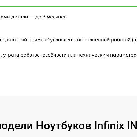
от 60 мин
нами детали — до 3 месяцев.
от 60 мин
от 60 мин
та, который прямо обусловлен с выполненной работой (н
от 60 мин
, утрата работоспособности или техническим параметр
от 60 мин
от 60 мин
от 60 мин
от 60 мин
дели Ноутбуков Infinix 