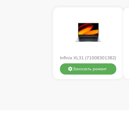
Замена оперативной памяти
Замена процессора
Замена системы охлаждения
Замена термопасты
Infinix XL31 (71008301382)
Замена экрана
Заказать ремонт
Замена северного моста
Восстановление данных
Поиск и удаление вирусов