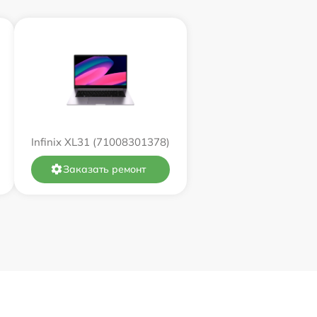
1100 р
3250 р
1700 р
1200 р
Infinix XL31 (71008301378)
1990 р
Заказать ремонт
2500 р
1490 р
750 р