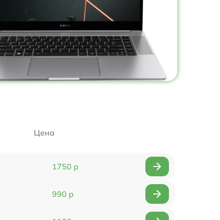
Цена
1750 р
990 р