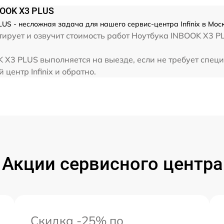
от 60 мин
BOOK X3 PLUS
LUS - несложная задача для нашего сервис-центра Infinix в Мос
от 60 мин
рует и озвучит стоимость работ Ноутбука INBOOK X3 PLU
от 60 мин
OK X3 PLUS выполняется на выезде, если не требует спец
центр Infinix и обратно.
от 60 мин
Акции сервисного центра
Скидка -25% по