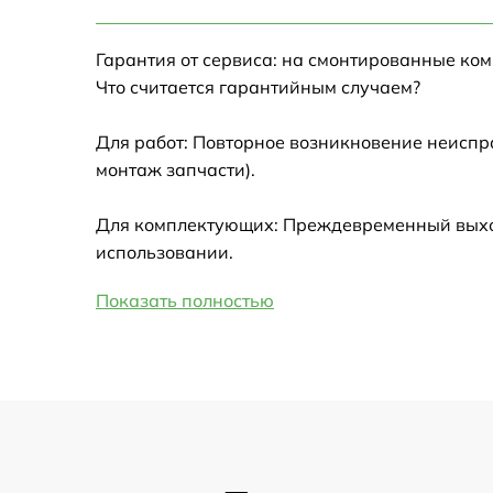
Настройка Wi-Fi
Гарантия от сервиса: на смонтированные ко
Замена HDMI
Что считается гарантийным случаем?
Замена крышки ноутбука
Для работ: Повторное возникновение неиспр
монтаж запчасти).
Ремонт дисковода
Для комплектующих: Преждевременный выход 
Замена динамиков
использовании.
Показать полностью
Замена южного моста
Замена USB порта
Замена микрофона