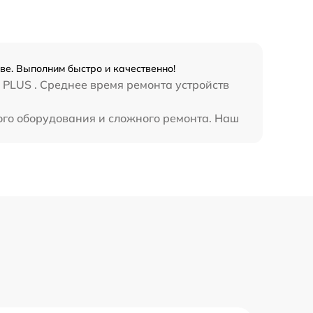
990 р
3500 р
кве. Выполним быстро и качественно!
1750 р
 PLUS . Среднее время ремонта устройств
ного оборудования и сложного ремонта. Наш
1100 р