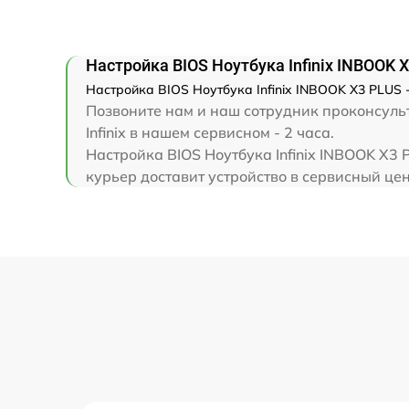
Замена клавиатуры
Замена корпуса
Настройка BIOS Ноутбука Infinix INBOOK 
Настройка BIOS Ноутбука Infinix INBOOK X3 PLUS -
Замена тачпада
Позвоните нам и наш сотрудник проконсульт
Infinix в нашем сервисном - 2 часа.
Настройка BIOS Ноутбука Infinix INBOOK X3
Увеличение оперативной памяти
курьер доставит устройство в сервисный цент