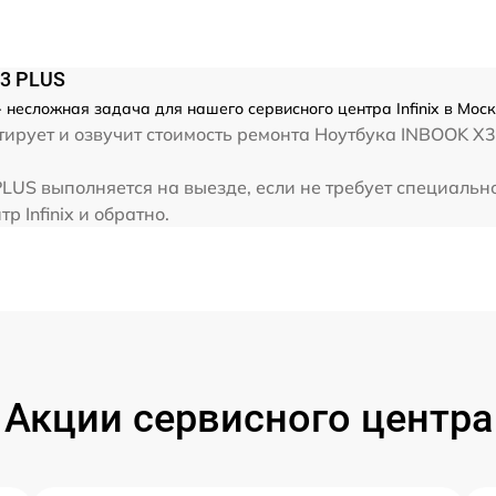
от 60 мин
от 60 мин
X3 PLUS
 несложная задача для нашего сервисного центра Infinix в Мос
от 60 мин
ирует и озвучит стоимость ремонта Ноутбука INBOOK X3
 PLUS выполняется на выезде, если не требует специаль
от 60 мин
р Infinix и обратно.
Акции сервисного центра