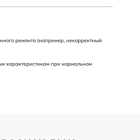
750 р
1450 р
1750 р
енного ремонта (например, некорректный
1400 р
ным характеристикам при нормальном
1350 р
2500 р
1100 р
950 р