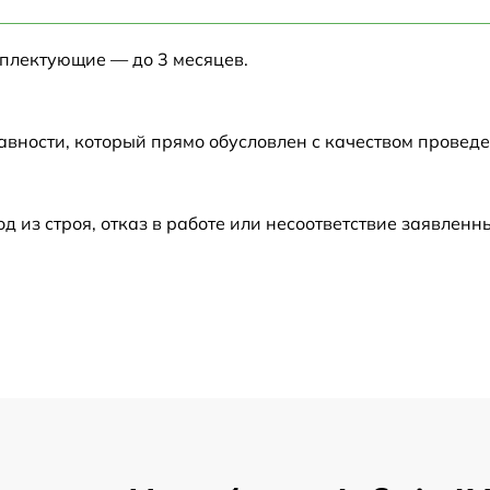
от 60 мин
мплектующие — до 3 месяцев.
от 60 мин
от 60 мин
авности, который прямо обусловлен с качеством провед
от 60 мин
из строя, отказ в работе или несоответствие заявлен
от 60 мин
от 60 мин
от 60 мин
от 60 мин