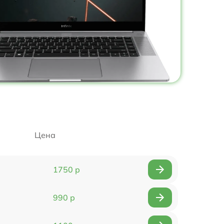
Цена
1750 р
990 р