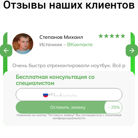
Отзывы наших клиентов
Степанов Михаил
Нужна консультация?
Источник –
ВКонтакте
Закажите бесплатную консультацию
Очень быстро отремонтировали ноутбук. Всё работ
Бесплатная консультация со
специалистом
Оставить заявку
Нажимая на кнопку "Оставить заявку" Вы соглашаетесь c
политикой
конфиденциальности