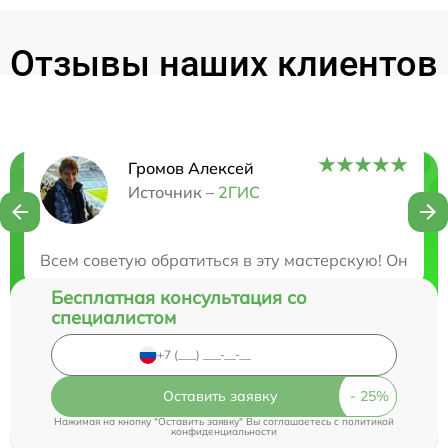
Отзывы наших клиентов
Громов Алексей
Нужна консультация?
Источник –
2ГИС
Закажите бесплатную консультацию
Всем советую обратиться в эту мастерскую! Они о
Бесплатная консультация со
специалистом
Оставить заявку
Нажимая на кнопку "Оставить заявку" Вы соглашаетесь c
политикой
конфиденциальности