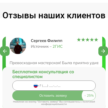
Отзывы наших клиентов
Сергеев Филипп
Нужна консультация?
Источник –
2ГИС
Закажите бесплатную консультацию
Превосходная мастерская! Была приятно удивлена
Бесплатная консультация со
специалистом
Оставить заявку
Нажимая на кнопку "Оставить заявку" Вы соглашаетесь c
политикой
конфиденциальности