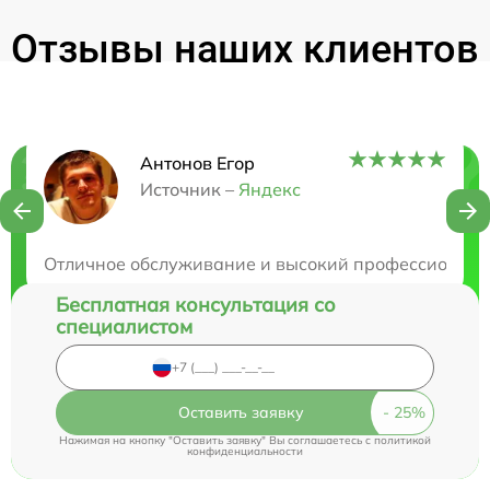
Отзывы наших клиентов
Антонов Егор
Нужна консультация?
Источник –
Яндекс
Закажите бесплатную консультацию
Отличное обслуживание и высокий профессионализ
Бесплатная консультация со
специалистом
Оставить заявку
Нажимая на кнопку "Оставить заявку" Вы соглашаетесь c
политикой
конфиденциальности